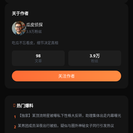
关于作者
瓜皮侦探
3.9万粉丝
吃瓜不忘看皮，细节决定真相
98
3.9万
文章
粉丝
关注作者
热门爆料
【独家】某顶流明星被曝私下性格大反转，助理集体出走内幕曝光
1
某男团成员深夜出行被拍，疑似与圈外神秘女子同行引发热议
2