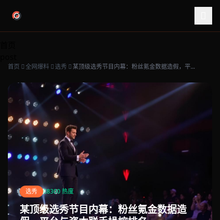
跳过导航
首页
post
首页
全网爆料
选秀
某顶级选秀节目内幕：粉丝氪金数据造假，平...
选秀
8300 热度
某顶级选秀节目内幕：粉丝氪金数据造