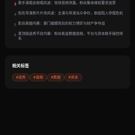
歌手演唱会假唱风波：现场音频泄露，粉丝集体维权要求退票
3
知名导演新片片场风波：主演与导演当众争吵，剧组陷入停摆危机
4
影后离婚内幕：豪门婚姻背后的权力博弈与财产争夺战
5
某顶级选秀节目内幕：粉丝氪金数据造假，平台与资本联手操控排
6
名
相关标签
#选秀
#造假
#数据
#资本