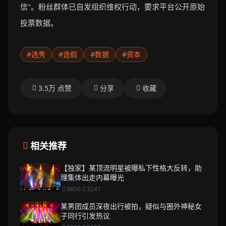
信"。粉丝群体已自发组织维权行动，要求平台公开原始
投票数据。
#选秀
#造假
#数据
#资本
3.5万 点赞
分享
收藏
相关推荐
【独家】某顶流明星被曝私下性格大反转，助
理集体出走内幕曝光
9800
3241
某男团成员深夜出行被拍，疑似与圈外神秘女
子同行引发热议